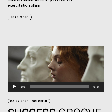
enim ad minim veniam, quis nostrud
exercitation ullam
READ MORE
Audio
00:00
00:00
Player
03.27.2023
COLORFUL