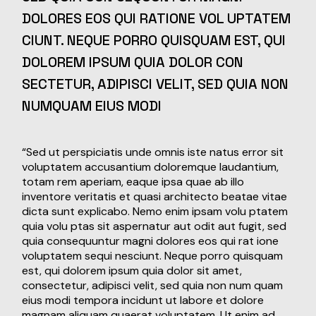
DOLORES EOS QUI RATIONE VOL UPTATEM
CIUNT. NEQUE PORRO QUISQUAM EST, QUI
DOLOREM IPSUM QUIA DOLOR CON
SECTETUR, ADIPISCI VELIT, SED QUIA NON
NUMQUAM EIUS MODI
“Sed ut perspiciatis unde omnis iste natus error sit
voluptatem accusantium doloremque laudantium,
totam rem aperiam, eaque ipsa quae ab illo
inventore veritatis et quasi architecto beatae vitae
dicta sunt explicabo. Nemo enim ipsam volu ptatem
quia volu ptas sit aspernatur aut odit aut fugit, sed
quia consequuntur magni dolores eos qui rat ione
voluptatem sequi nesciunt. Neque porro quisquam
est, qui dolorem ipsum quia dolor sit amet,
consectetur, adipisci velit, sed quia non num quam
eius modi tempora incidunt ut labore et dolore
magnam aliquam quaerat voluptatem. Ut enim ad